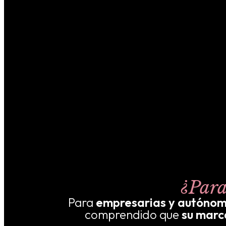
¿Para
Para
empresarias y autóno
comprendido que
su marca